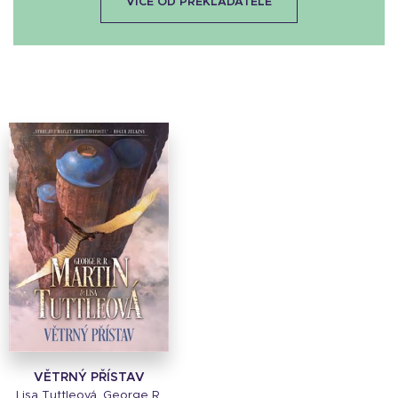
VÍCE OD PŘEKLADATELE
VĚTRNÝ PŘÍSTAV
Lisa Tuttleová, George R.