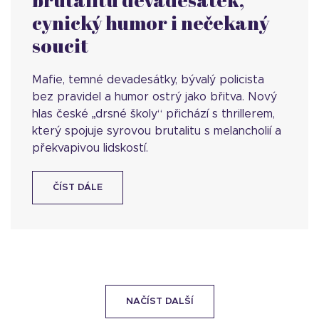
cynický humor i nečekaný
soucit
Mafie, temné devadesátky, bývalý policista
bez pravidel a humor ostrý jako břitva. Nový
hlas české „drsné školy“ přichází s thrillerem,
který spojuje syrovou brutalitu s melancholií a
překvapivou lidskostí.
ČÍST DÁLE
NAČÍST DALŠÍ