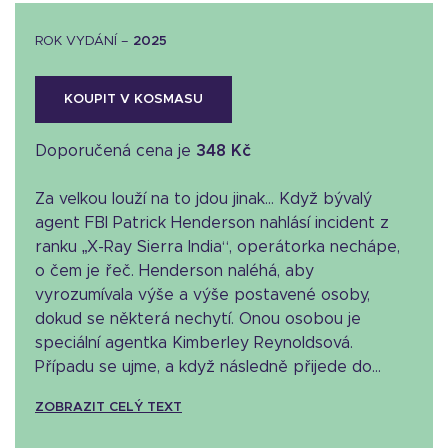
ROK VYDÁNÍ –
2025
KOUPIT V KOSMASU
Doporučená cena je
348 Kč
Za velkou louží na to jdou jinak… Když bývalý
agent FBI Patrick Henderson nahlásí incident z
ranku „X-Ray Sierra India“, operátorka nechápe,
o čem je řeč. Henderson naléhá, aby
vyrozumívala výše a výše postavené osoby,
dokud se některá nechytí. Onou osobou je
speciální agentka Kimberley Reynoldsová.
Případu se ujme, a když následně přijede do...
ZOBRAZIT CELÝ TEXT