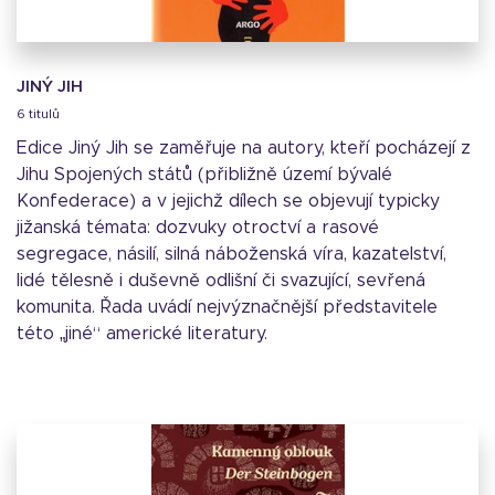
JINÝ JIH
6 titulů
Edice Jiný Jih se zaměřuje na autory, kteří pocházejí z
Jihu Spojených států (přibližně území bývalé
Konfederace) a v jejichž dílech se objevují typicky
jižanská témata: dozvuky otroctví a rasové
segregace, násilí, silná náboženská víra, kazatelství,
lidé tělesně i duševně odlišní či svazující, sevřená
komunita. Řada uvádí nejvýznačnější představitele
této „jiné“ americké literatury.