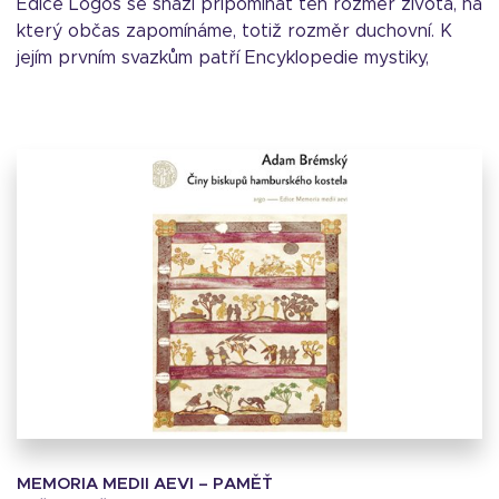
Edice Logos se snaží připomínat ten rozměr života, na
který občas zapomínáme, totiž rozměr duchovní. K
jejím prvním svazkům patří Encyklopedie mystiky,
MEMORIA MEDII AEVI – PAMĚŤ