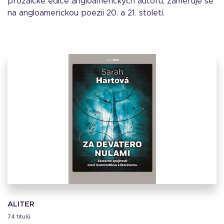
prozaické edice angloamerických autorů; zaměřuje se
na angloamerickou poezii 20. a 21. století.
ALITER
74 titulů