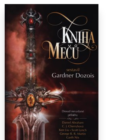
Stáhnout
obálku
20.52 KB