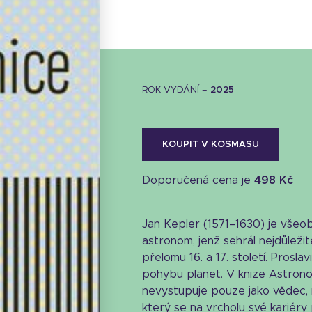
ROK VYDÁNÍ –
2025
KOUPIT V KOSMASU
Doporučená cena je
498 Kč
Jan Kepler (1571–1630) je vše
astronom, jenž sehrál nejdůležit
přelomu 16. a 17. století. Prosla
pohybu planet. V knize Astrono
nevystupuje pouze jako vědec,
Stáhnout obálku
který se na vrcholu své kariéry p