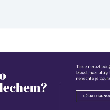
Tisíce nerozhodn
o
bloudí mezi tituly
nenechte je zoufa
 dechem?
PŘIDAT HODNO