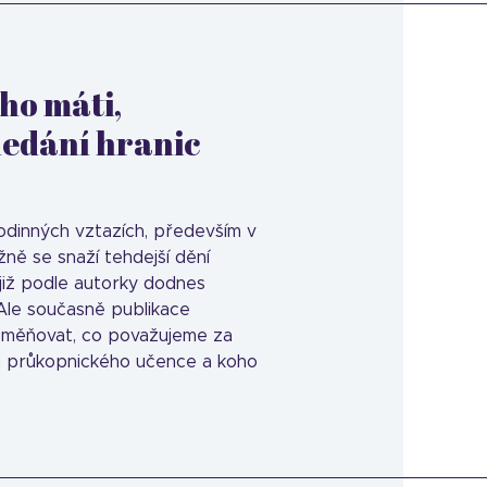
ho máti,
ledání hranic
o rodinných vztazích, především v
užně se snaží tehdejší dění
 již podle autorky dodnes
 Ale současně publikace
roměňovat, co považujeme za
za průkopnického učence a koho