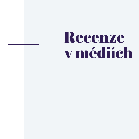
Recenze
v médiích