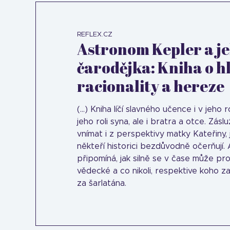
REFLEX.CZ
Astronom Kepler a je
čarodějka: Kniha o h
racionality a hereze
(...) Kniha líčí slavného učence i v jeh
jeho roli syna, ale i bratra a otce. Zásl
vnímat i z perspektivy matky Kateřiny,
někteří historici bezdůvodně očerňují.
připomíná, jak silně se v čase může p
vědecké a co nikoli, respektive koho 
za šarlatána.