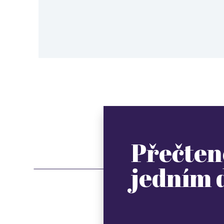
Přečten
jedním