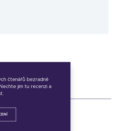
ých čtenářů bezradně
. Nechte jim tu recenzi a
t.
CENÍ