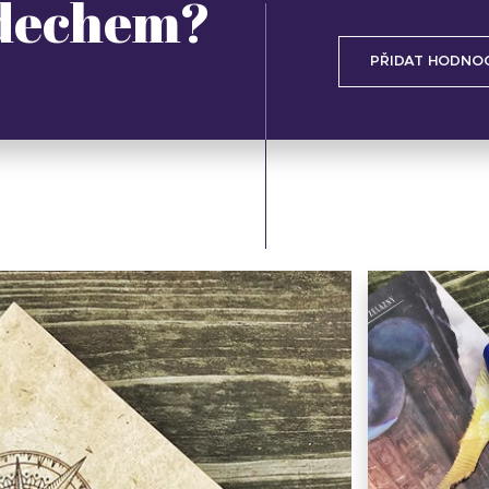
 dechem?
PŘIDAT HODNO