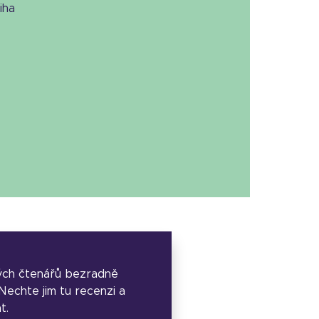
niha
ých čtenářů bezradně
. Nechte jim tu recenzi a
t.