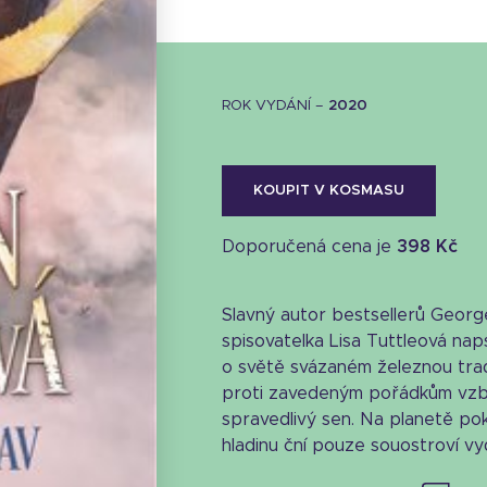
ROK VYDÁNÍ –
2020
KOUPIT V KOSMASU
Doporučená cena je
398 Kč
Slavný autor bestsellerů George
spisovatelka Lisa Tuttleová nap
o světě svázaném železnou trad
proti zavedeným pořádkům vzbo
spravedlivý sen. Na planetě pok
Stáhnout obálku
hladinu ční pouze souostroví vy
23.69 KB