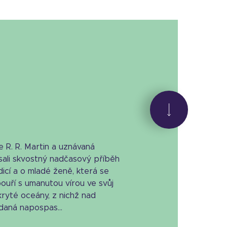
 R. R. Martin a uznávaná
sali skvostný nadčasový příběh
icí a o mladé ženě, která se
uří s umanutou vírou ve svůj
ryté oceány, z nichž nad
daná napospas...