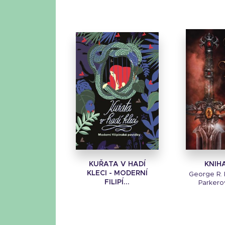
KUŘATA V HADÍ
KNIH
KLECI - MODERNÍ
George R. R
FILIPÍ...
Parkerov