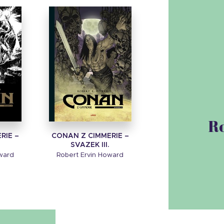
R
RIE –
CONAN Z CIMMERIE –
.
SVAZEK III.
ward
Robert Ervin Howard