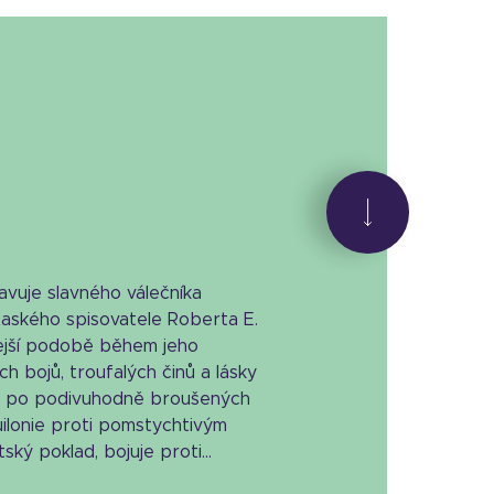
vuje slavného válečníka
xaského spisovatele Roberta E.
ejší podobě během jeho
 bojů, troufalých činů a lásky
á po podivuhodně broušených
ilonie proti pomstychtivým
ký poklad, bojuje proti...