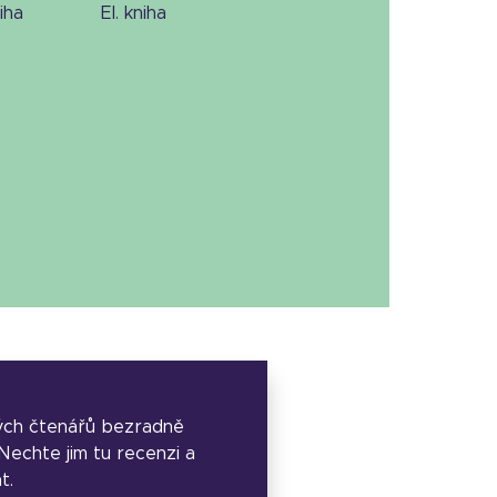
niha
el. kniha
ých čtenářů bezradně
. Nechte jim tu recenzi a
t.