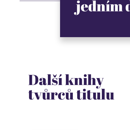
jedním
Další knihy
tvůrců titulu