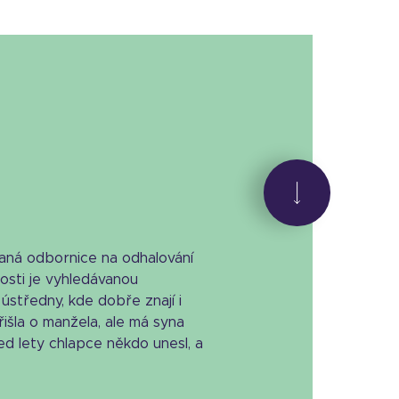
vaná odbornice na odhalování
nosti je vyhledávanou
 ústředny, kde dobře znají i
Přišla o manžela, ale má syna
ed lety chlapce někdo unesl, a