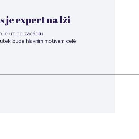
 je expert na lži
án je už od začátku
mutek bude hlavním motivem celé