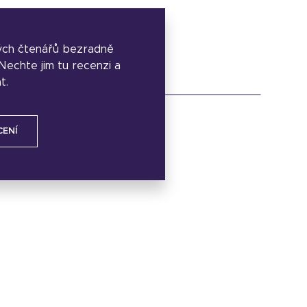
ých čtenářů bezradně
. Nechte jim tu recenzi a
t.
CENÍ