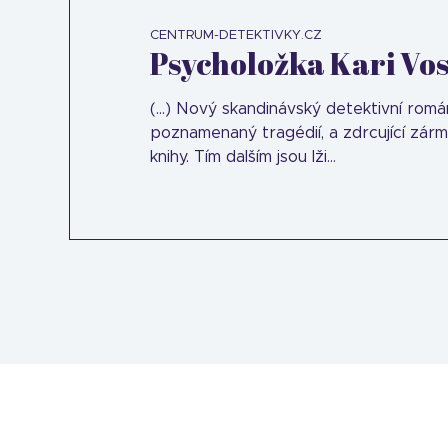
CENTRUM-DETEKTIVKY.CZ
Psycholožka Kari Voss
(...) Nový skandinávský detektivní rom
poznamenaný tragédií, a zdrcující zár
knihy. Tím dalším jsou lži…