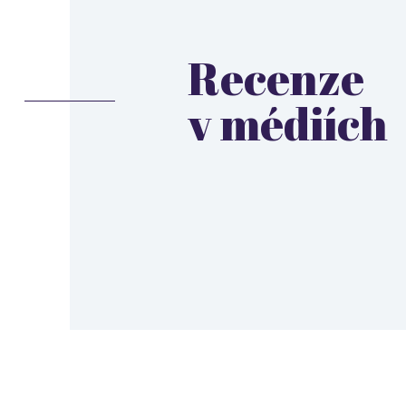
Recenze
v médiích