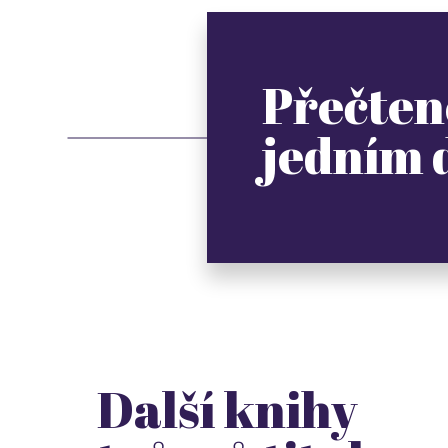
Přečten
jedním
Další knihy