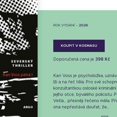
ROK VYDÁNÍ –
2026
KOUPIT V KOSMASU
Doporučená cena je
398 Kč
Kari Voss je psycholožka, uzná
lži a na řeč těla. Pro své schop
konzultantkou osloské kriminální
jejího otce, bývalého policistu. 
Vetla… přesněji řečeno měla. Př
Stáhnout obálku
ona nepřestává doufat, že...
52.07 KB