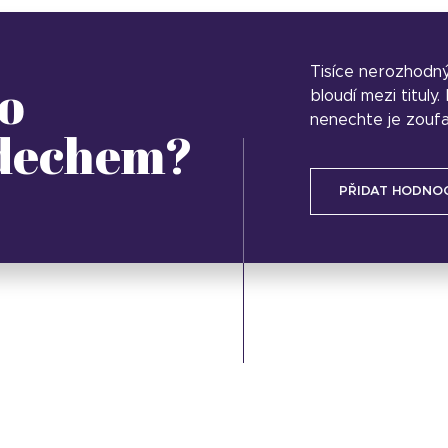
Tisíce nerozhodn
o
bloudí mezi tituly
nenechte je zoufa
 dechem?
PŘIDAT HODNO