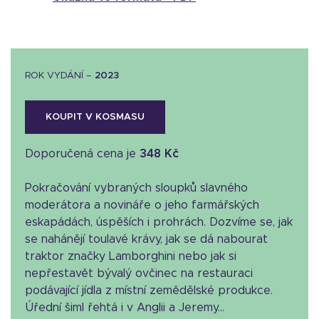
ROK VYDÁNÍ –
2023
KOUPIT V KOSMASU
Doporučená cena je
348 Kč
Pokračování vybraných sloupků slavného
moderátora a novináře o jeho farmářských
eskapádách, úspěších i prohrách. Dozvíme se, jak
se nahánějí toulavé krávy, jak se dá nabourat
traktor značky Lamborghini nebo jak si
nepřestavět bývalý ovčinec na restauraci
podávající jídla z místní zemědělské produkce.
Úřední šiml řehtá i v Anglii a Jeremy...