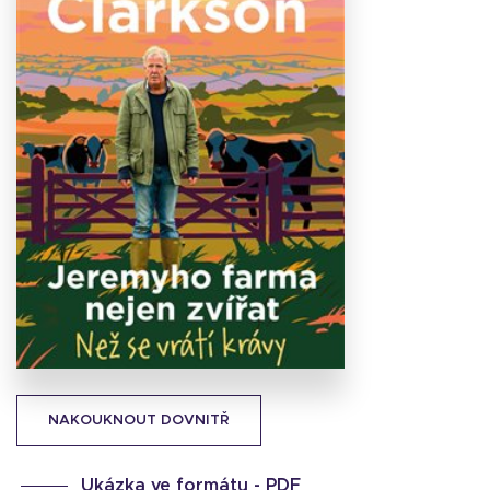
Stáhnout
obálku
32.24 KB
NAKOUKNOUT DOVNITŘ
Ukázka ve formátu -
PDF