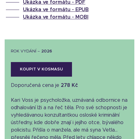
Ukázka ve formátu -
PDF
Ukázka ve formátu -
EPUB
Ukázka ve formátu -
MOBI
ROK VYDÁNÍ –
2026
KOUPIT V KOSMASU
Doporučená cena je
278 Kč
Kari Voss je psycholožka, uznávaná odbornice na
odhalování lži a na řeč těla. Pro své schopnosti je
vyhledávanou konzultantkou osloské kriminální
ústředny, kde dobře znají i jejího otce, bývalého
policistu. Přišla o manžela, ale má syna Vetla…
přesněji řečeno měla. Před lety chlapce někdo