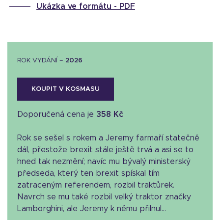
Ukázka ve formátu -
PDF
ROK VYDÁNÍ –
2026
KOUPIT V KOSMASU
Doporučená cena je
358 Kč
Rok se sešel s rokem a Jeremy farmaří statečně
dál, přestože brexit stále ještě trvá a asi se to
hned tak nezmění; navíc mu bývalý ministerský
předseda, který ten brexit spískal tím
zatraceným referendem, rozbil traktůrek.
Navrch se mu také rozbil velký traktor značky
Lamborghini, ale Jeremy k němu přilnul...