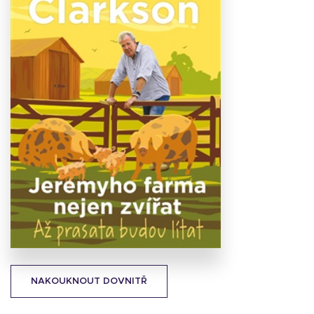
Stáhnout
obálku
47.91 KB
NAKOUKNOUT DOVNITŘ