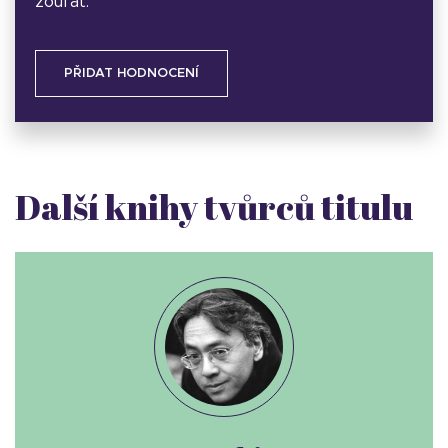
zoufat.
PŘIDAT HODNOCENÍ
Další knihy tvůrců titulu