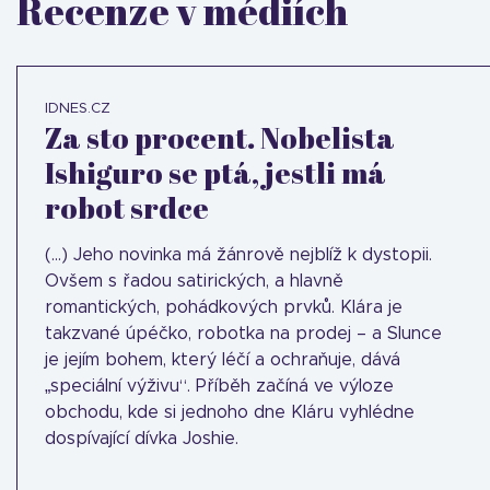
Recenze v médiích
IDNES.CZ
Za sto procent. Nobelista
Ishiguro se ptá, jestli má
robot srdce
(...) Jeho novinka má žánrově nejblíž k dystopii.
Ovšem s řadou satirických, a hlavně
romantických, pohádkových prvků. Klára je
takzvané úpéčko, robotka na prodej – a Slunce
je jejím bohem, který léčí a ochraňuje, dává
„speciální výživu“. Příběh začíná ve výloze
obchodu, kde si jednoho dne Kláru vyhlédne
dospívající dívka Joshie.