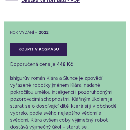
Ukázka ve formátu -
PDF
ROK VYDÁNÍ –
2022
KOUPIT V KOSMASU
Doporučená cena je
448 Kč
Ishigurův román Klára a Slunce je zpovědí
vyřazené robotky jménem Klára, nadané
pokročilou umělou inteligencí i pozoruhodnými
pozorovacími schopnostmi. Klářiným úkolem je
starat se o dospívající dítě, které si ji v obchodě
vybralo, podle svého nejlepšího vědomí a
svědomí. Klára ovšem coby výjimečný robot
dostává výjimečný úkol – starat se...