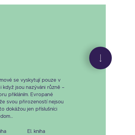
omové se vyskytují pouze v
 i když jsou nazýváni různě –
oru přikláním. Evropané
e svou přirozeností nejsou
to dokážou jen příslušníci
dom...
niha
el. kniha