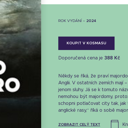
ROK VYDÁNÍ –
2024
KOUPIT V KOSMASU
Doporučená cena je
388 Kč
Někdy se říká, že praví majord
Anglii. V ostatních zemích mají –
jenom sluhy. Já se k tomuto náz
nemohou být majordomy, protož
schopni potlačovat city tak, jak 
anglické rasy,“ říká o sobě major
k
ZOBRAZIT CELÝ TEXT