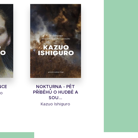
NCE
NOKTURNA - PĚT
PŘÍBĚHŮ O HUDBĚ A
ro
SOU...
Kazuo Ishiguro