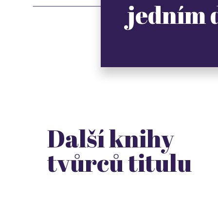
jedním
Další knihy
tvůrců titulu