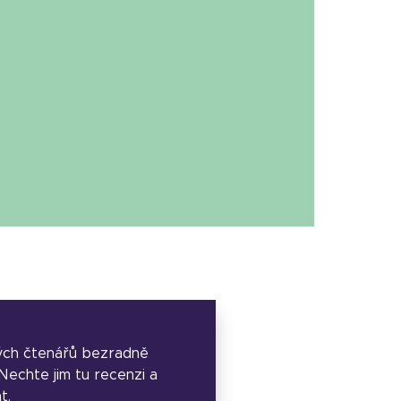
ých čtenářů bezradně
. Nechte jim tu recenzi a
t.