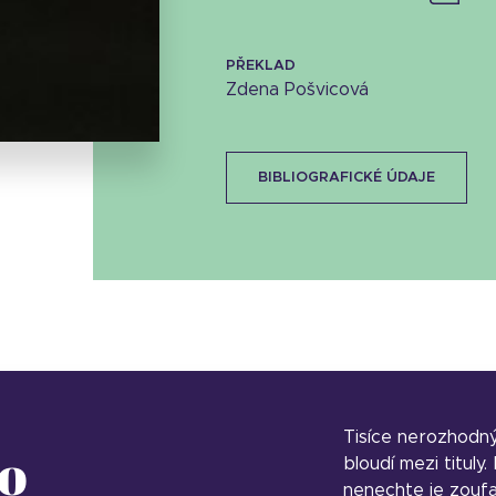
Stáhnout obálku
PŘEKLAD
Zdena Pošvicová
17.68 KB
BIBLIOGRAFICKÉ ÚDAJE
Tisíce nerozhodn
o
bloudí mezi tituly
nenechte je zoufa