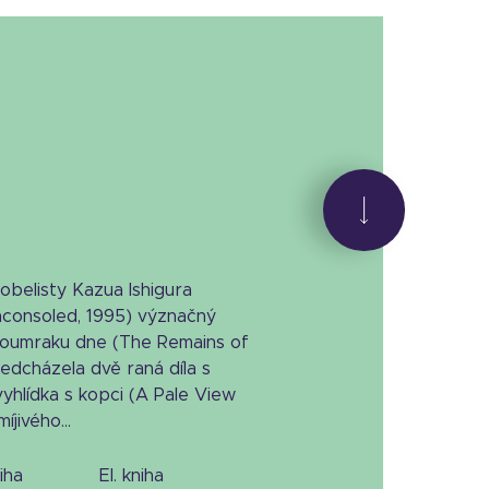
belisty Kazua Ishigura
nconsoled, 1995) význačný
oumraku dne (The Remains of
ředcházela dvě raná díla s
yhlídka s kopci (A Pale View
íjivého...
niha
el. kniha