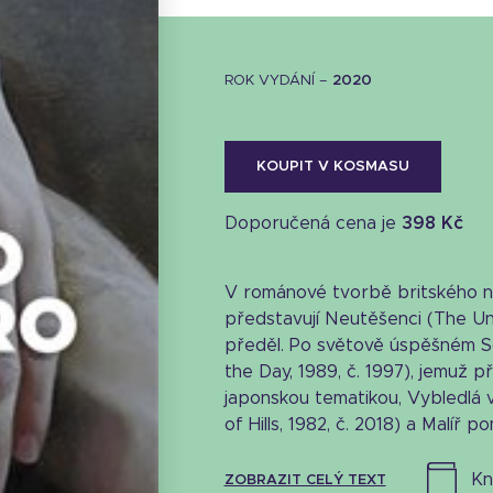
ROK VYDÁNÍ –
2020
KOUPIT V KOSMASU
Doporučená cena je
398 Kč
V románové tvorbě britského no
představují Neutěšenci (The U
předěl. Po světově úspěšném S
the Day, 1989, č. 1997), jemuž p
japonskou tematikou, Vybledlá v
of Hills, 1982, č. 2018) a Malíř pom
k
ZOBRAZIT CELÝ TEXT