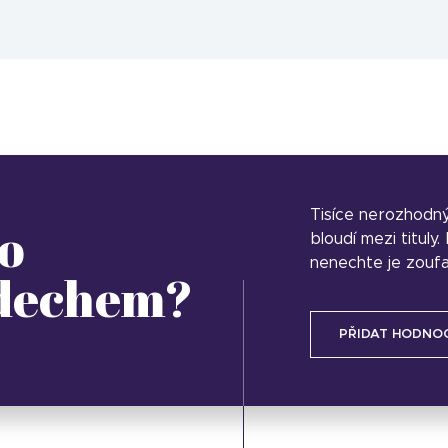
Tisíce nerozhodn
o
bloudí mezi tituly
nenechte je zoufa
 dechem?
PŘIDAT HODNO