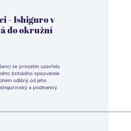
i – Ishiguro v
á do okružní
enci se prozatím uzavřelo
ého britského spisovatele
ohém odlišný od jeho
 ishigurovský a podmanivý.