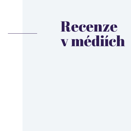
Recenze
v médiích