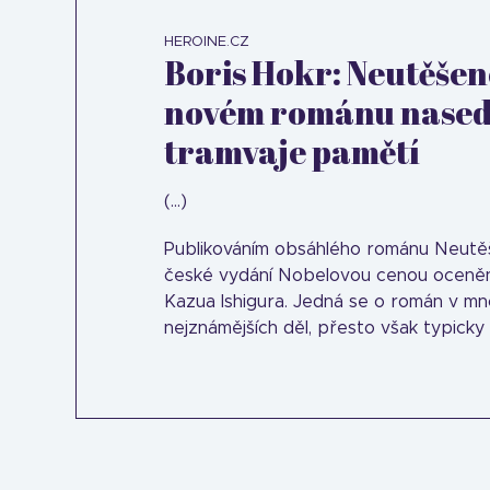
HEROINE.CZ
Boris Hokr: Neutěšenc
novém románu nased
tramvaje pamětí
(...)
Publikováním obsáhlého románu Neutěš
české vydání Nobelovou cenou oceněn
Kazua Ishigura. Jedná se o román v mn
nejznámějších děl, přesto však typicky