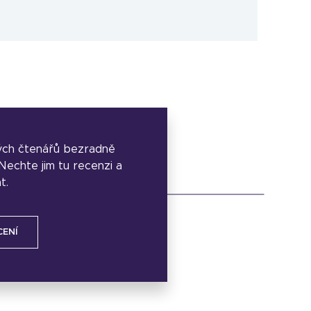
ých čtenářů bezradně
. Nechte jim tu recenzi a
t.
CENÍ