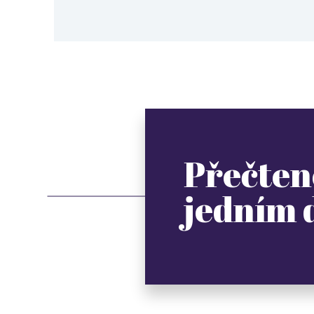
Přečten
jedním