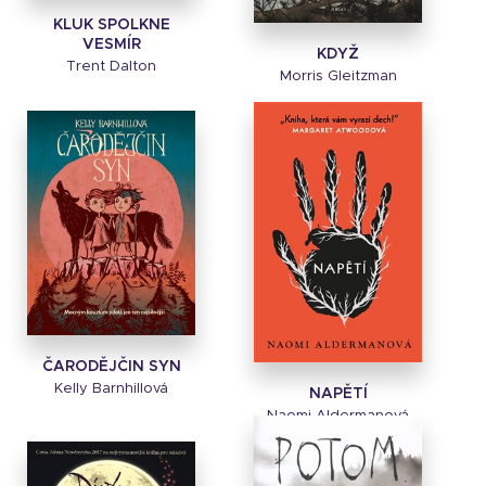
KLUK SPOLKNE
VESMÍR
KDYŽ
Trent Dalton
Morris Gleitzman
ČARODĚJČIN SYN
Kelly Barnhillová
NAPĚTÍ
Naomi Aldermanová