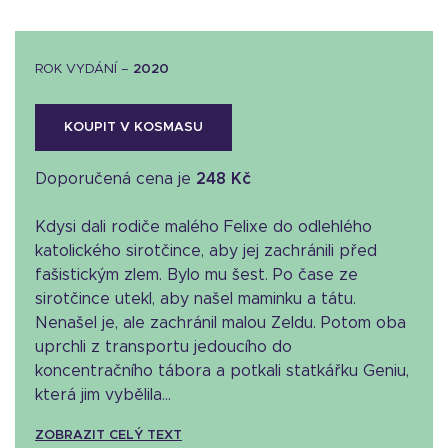
ROK VYDÁNÍ –
2020
KOUPIT V KOSMASU
Doporučená cena je
248 Kč
Kdysi dali rodiče malého Felixe do odlehlého
katolického sirotčince, aby jej zachránili před
fašistickým zlem. Bylo mu šest. Po čase ze
sirotčince utekl, aby našel maminku a tátu.
Nenašel je, ale zachránil malou Zeldu. Potom oba
uprchli z transportu jedoucího do
koncentračního tábora a potkali statkářku Geniu,
která jim vybělila...
ZOBRAZIT CELÝ TEXT