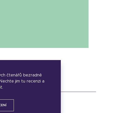
ých čtenářů bezradně
. Nechte jim tu recenzi a
t.
CENÍ