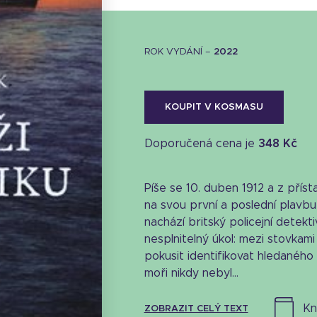
ROK VYDÁNÍ –
2022
KOUPIT V KOSMASU
Doporučená cena je
348 Kč
Píše se 10. duben 1912 a z pří
na svou první a poslední plavbu
nachází britský policejní detek
nesplnitelný úkol: mezi stovkami
pokusit identifikovat hledaného 
Stáhnout obálku
moři nikdy nebyl...
22.02 KB
k
ZOBRAZIT CELÝ TEXT