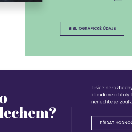
BIBLIOGRAFICKÉ ÚDAJE
Tisíce nerozhodn
o
bloudí mezi tituly
nenechte je zoufa
 dechem?
PŘIDAT HODNO