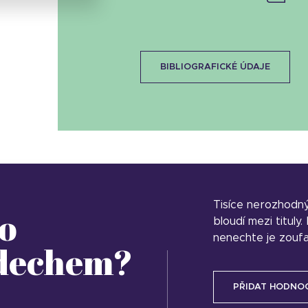
BIBLIOGRAFICKÉ ÚDAJE
Tisíce nerozhodn
o
bloudí mezi tituly
nenechte je zoufa
 dechem?
PŘIDAT HODNO