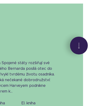
 a Spojené státy rozšiřují své
dého Bernarda posílá otec do
ivykl tvrdému životu osadníka.
tká nečekané dobrodružství:
ovcem Harveyem podnikne
em k...
niha
el. kniha