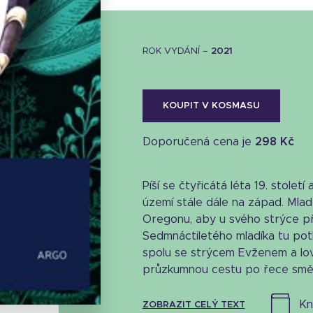
ROK VYDÁNÍ –
2021
KOUPIT V KOSMASU
Doporučená cena je
298 Kč
Píší se čtyřicátá léta 19. století
území stále dále na západ. Mla
Oregonu, aby u svého strýce př
Sedmnáctiletého mladíka tu po
spolu se strýcem Evženem a l
Stáhnout obálku
průzkumnou cestu po řece směr
30.24 KB
k
ZOBRAZIT CELÝ TEXT