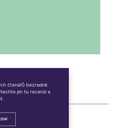
ých čtenářů bezradně
. Nechte jim tu recenzi a
t.
CENÍ