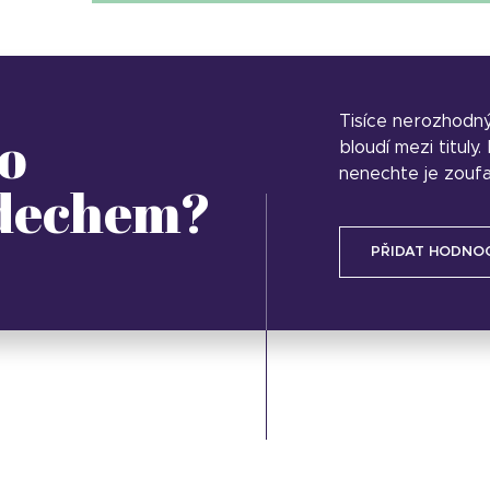
Tisíce nerozhodn
o
bloudí mezi tituly
nenechte je zoufa
 dechem?
PŘIDAT HODNO