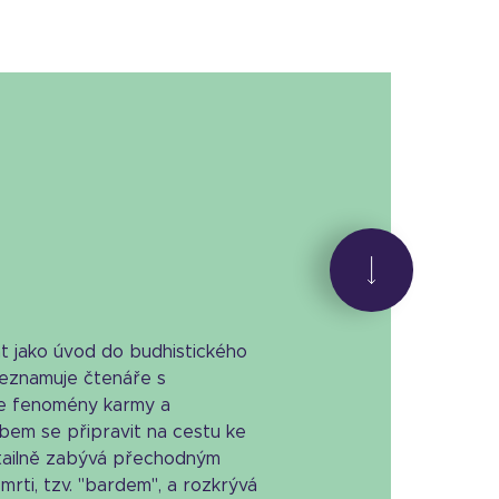
at jako úvod do budhistického
Seznamuje čtenáře s
uje fenomény karmy a
bem se připravit na cestu ke
etailně zabývá přechodným
rti, tzv. "bardem", a rozkrývá