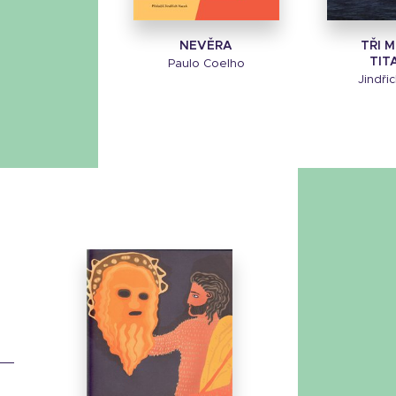
NEVĚRA
TŘI 
TIT
Paulo Coelho
Jindři