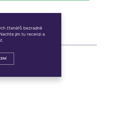
ých čtenářů bezradně
. Nechte jim tu recenzi a
t.
CENÍ