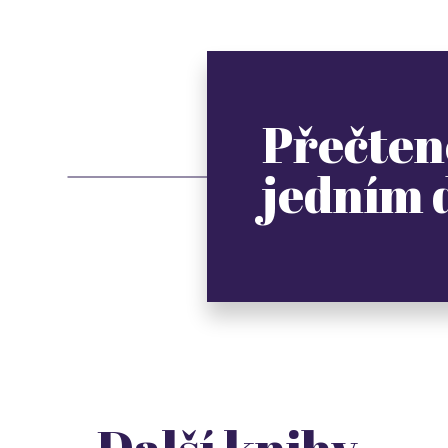
Přečten
jedním