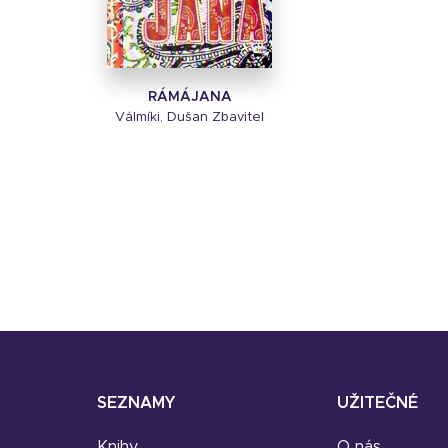
RÁMÁJANA
Válmíki, Dušan Zbavitel
SEZNAMY
UŽITEČNÉ
Knihy
O nás