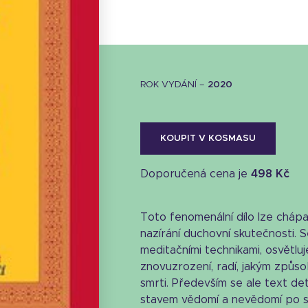
ROK VYDÁNÍ –
2020
KOUPIT V KOSMASU
Doporučená cena je
498 Kč
Toto fenomenální dílo lze cháp
nazírání duchovní skutečnosti. 
meditačními technikami, osvětl
znovuzrození, radí, jakým způso
smrti. Především se ale text d
Stáhnout obálku
stavem vědomí a nevědomí po sm
24.52 KB