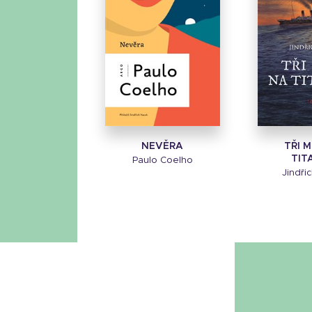
NEVĚRA
TŘI 
TIT
Paulo Coelho
Jindři