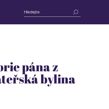
orie pána z
teřská bylina