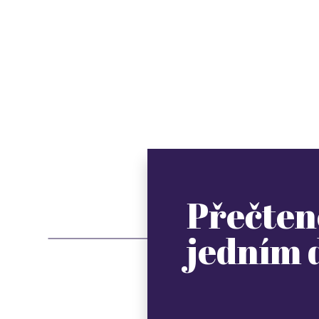
Přečten
jedním