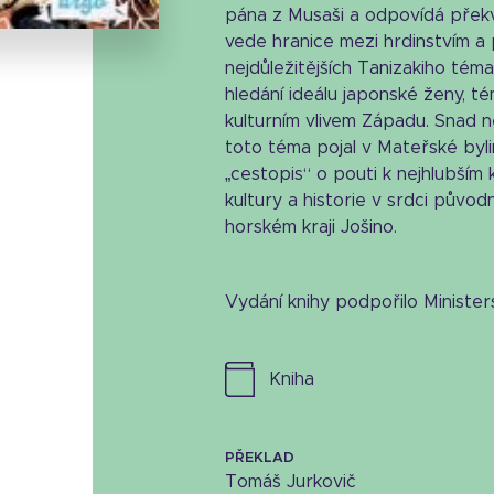
pána z Musaši a odpovídá přek
vede hranice mezi hrdinstvím a 
nejdůležitějších Tanizakiho tém
hledání ideálu japonské ženy, t
kulturním vlivem Západu. Snad ne
toto téma pojal v Mateřské byli
„cestopis“ o pouti k nejhlubším
kultury a historie v srdci půvo
horském kraji Jošino.
Vydání knihy podpořilo Minister
kniha
PŘEKLAD
Tomáš Jurkovič