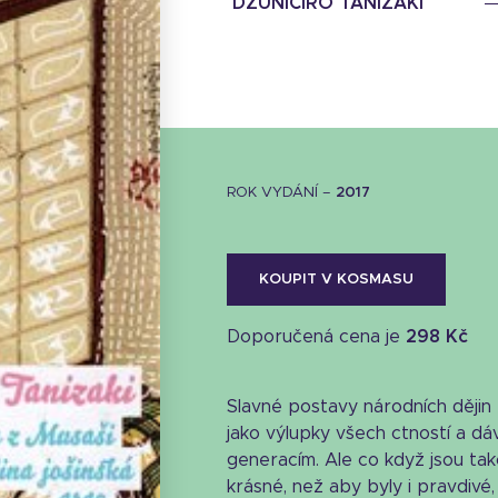
DŽUNIČIRÓ TANIZAKI
ROK VYDÁNÍ –
2017
KOUPIT V KOSMASU
Doporučená cena je
298 Kč
Slavné postavy národních dějin
jako výlupky všech ctností a dáv
Stáhnout obálku
generacím. Ale co když jsou takov
38.95 KB
krásné, než aby byly i pravdivé, 