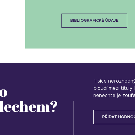
BIBLIOGRAFICKÉ ÚDAJE
Tisíce nerozhodn
o
bloudí mezi tituly
nenechte je zoufa
 dechem?
PŘIDAT HODNO