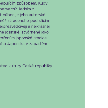
vapujícím způsobem. Kudy
perverzí? Jedním z
at vůbec je jeho autorské
éměř ztraceného pod sílícím
jpřesvědčivěji a nejkrásněji
ně jošinské, ztvárněné jako
 kořenům japonské tradice,
dního Japonska v zapadlém
stvo kultury České republiky.