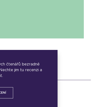
ých čtenářů bezradně
. Nechte jim tu recenzi a
t.
CENÍ