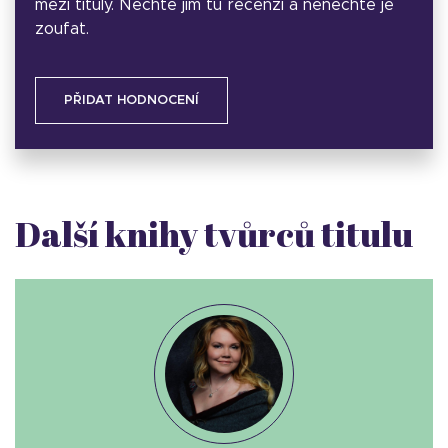
mezi tituly. Nechte jim tu recenzi a nenechte je
zoufat.
PŘIDAT HODNOCENÍ
Další knihy tvůrců titulu