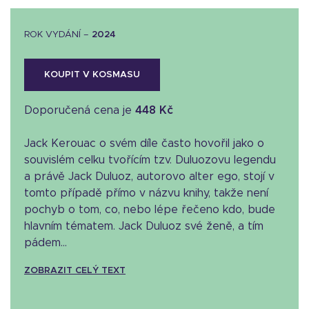
ROK VYDÁNÍ –
2024
KOUPIT V KOSMASU
Doporučená cena je
448 Kč
Jack Kerouac o svém díle často hovořil jako o
souvislém celku tvořícím tzv. Duluozovu legendu
a právě Jack Duluoz, autorovo alter ego, stojí v
tomto případě přímo v názvu knihy, takže není
pochyb o tom, co, nebo lépe řečeno kdo, bude
hlavním tématem. Jack Duluoz své ženě, a tím
pádem...
ZOBRAZIT CELÝ TEXT