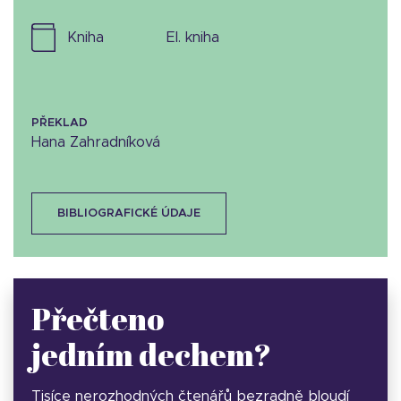
kniha
el. kniha
PŘEKLAD
Hana Zahradníková
BIBLIOGRAFICKÉ ÚDAJE
Přečteno
jedním dechem?
Tisíce nerozhodných čtenářů bezradně bloudí