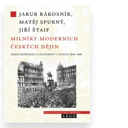
Stáhnout
obálku
26.33 KB