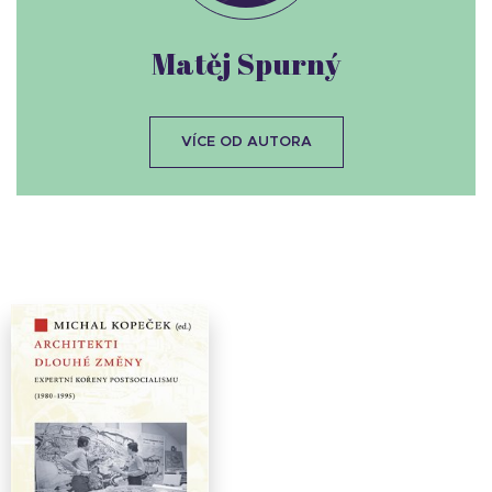
Matěj Spurný
VÍCE OD AUTORA