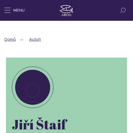
MENU
Domů
Autoři
Jiří Štaif