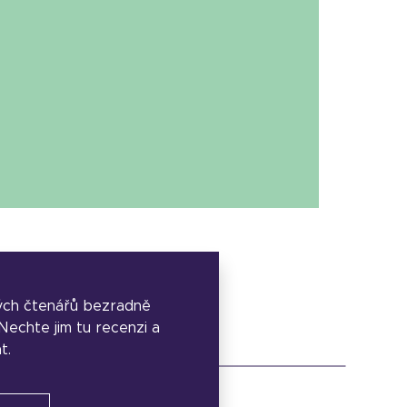
ých čtenářů bezradně
. Nechte jim tu recenzi a
t.