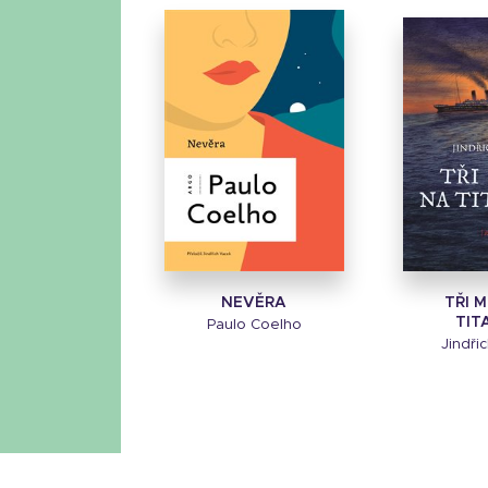
NEVĚRA
TŘI 
TIT
Paulo Coelho
Jindři