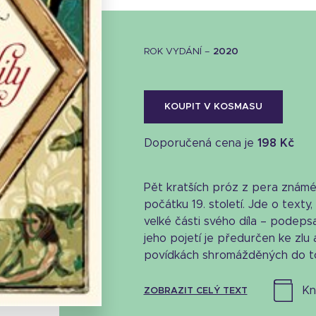
ROK VYDÁNÍ –
2020
KOUPIT V KOSMASU
Doporučená cena je
198 Kč
Pět kratších próz z pera známé
počátku 19. století. Jde o texty
velké části svého díla – podeps
jeho pojetí je předurčen ke zlu 
Stáhnout obálku
povídkách shromážděných do to
34.26 KB
k
ZOBRAZIT CELÝ TEXT