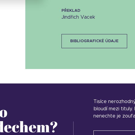
PŘEKLAD
Jindřich Vacek
BIBLIOGRAFICKÉ ÚDAJE
Tisíce nerozhodn
o
bloudí mezi tituly
nenechte je zoufa
 dechem?