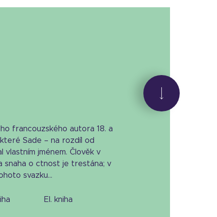
ho francouzského autora 18. a
, které Sade – na rozdíl od
al vlastním jménem. Člověk v
a snaha o ctnost je trestána; v
hoto svazku...
niha
el. kniha