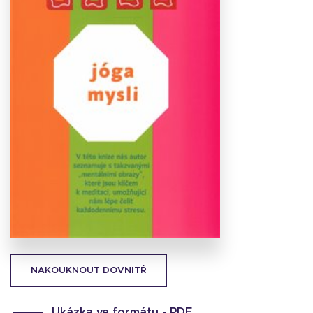
Stáhnout
obálku
13.22 KB
NAKOUKNOUT DOVNITŘ
Ukázka ve formátu -
PDF