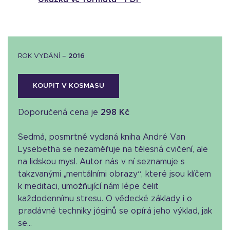
ROK VYDÁNÍ –
2016
KOUPIT V KOSMASU
Doporučená cena je
298 Kč
Sedmá, posmrtně vydaná kniha André Van
Lysebetha se nezaměřuje na tělesná cvičení, ale
na lidskou mysl. Autor nás v ní seznamuje s
takzvanými „mentálními obrazy“, které jsou klíčem
k meditaci, umožňující nám lépe čelit
každodennímu stresu. O vědecké základy i o
pradávné techniky jóginů se opírá jeho výklad, jak
se...