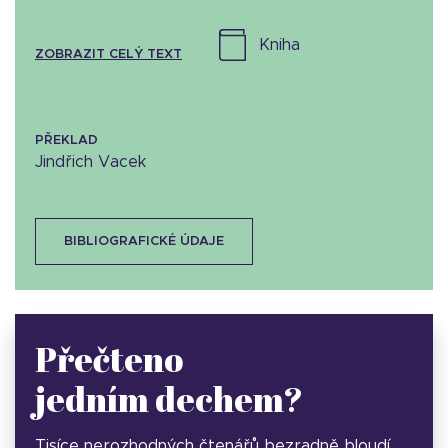
kniha
ZOBRAZIT CELÝ TEXT
PŘEKLAD
Jindřich Vacek
BIBLIOGRAFICKÉ ÚDAJE
Přečteno
jedním dechem?
Tisíce nerozhodných čtenářů bezradně bloudí