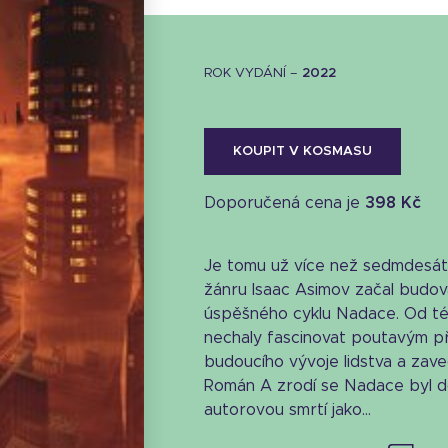
ROK VYDÁNÍ –
2022
KOUPIT V KOSMASU
Doporučená cena je
398 Kč
Je tomu už více než sedmdesát 
žánru Isaac Asimov začal budov
úspěšného cyklu Nadace. Od té
nechaly fascinovat poutavým pří
budoucího vývoje lidstva a zaved
Stáhnout obálku
Román A zrodí se Nadace byl 
autorovou smrtí jako...
24.89 KB