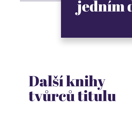
jedním
Další knihy
tvůrců titulu