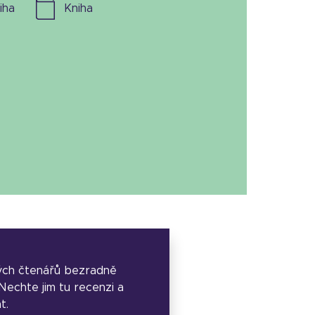
niha
kniha
ých čtenářů bezradně
. Nechte jim tu recenzi a
t.