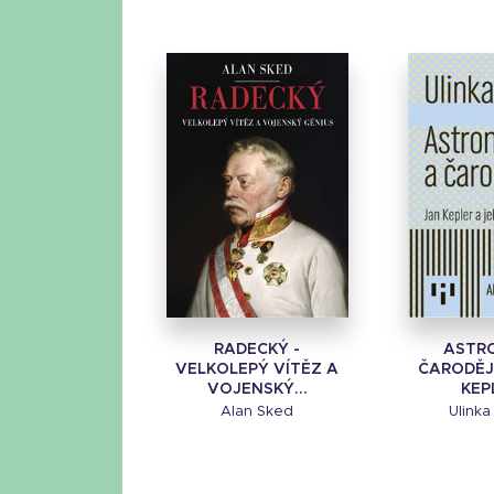
RADECKÝ -
ASTR
VELKOLEPÝ VÍTĚZ A
ČARODĚJ
VOJENSKÝ...
KEPL
Alan Sked
Ulinka