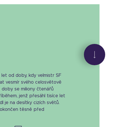
let od doby, kdy velmistr SF
at vesmír svého celosvětově
 doby se miliony čtenářů
během, jenž přesáhl tisíce let
l je na desítky cizích světů.
dokončen těsně před