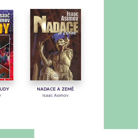
OUDY
NADACE A ZEMĚ
v
Isaac Asimov