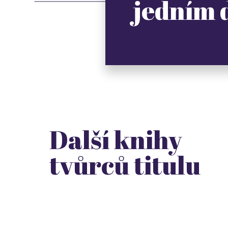
jedním
Další knihy
tvůrců titulu