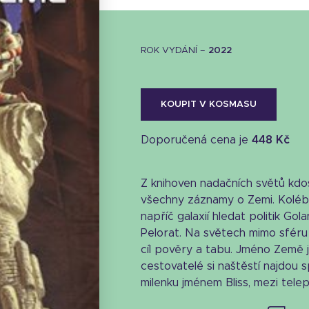
ROK VYDÁNÍ –
2022
KOUPIT V KOSMASU
Doporučená cena je
448 Kč
Z knihoven nadačních světů kdos
všechny záznamy o Zemi. Kolébk
napříč galaxií hledat politik Go
Pelorat. Na světech mimo sféru v
cíl pověry a tabu. Jméno Země j
Stáhnout obálku
cestovatelé si naštěstí najdou 
milenku jménem Bliss, mezi telepa
25.82 KB