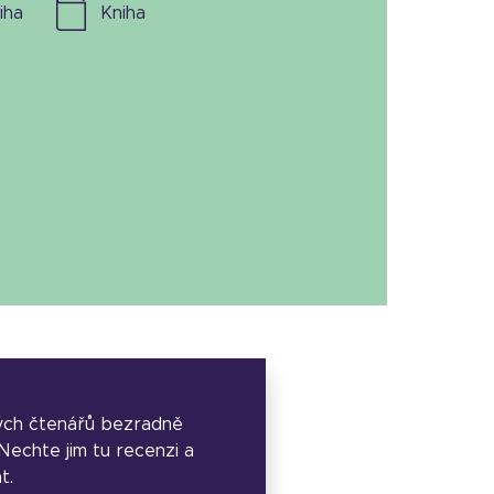
niha
kniha
ých čtenářů bezradně
. Nechte jim tu recenzi a
t.