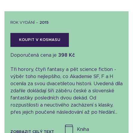
ROK VYDÁNÍ –
2015
KOUPIT V KOSMASU
Doporučená cena je
398 Kč
Tři horory, čtyři fantasy a pět science fiction -
výběr toho nejlepšího, co Akademie SF, F a H
ocenila za svou dvacetiletou historii. Uvedená díla
zdařile dokládají šíři záběru české a slovenské
fantastiky posledních dvou dekád. Od
rozpustilosti a neuctivého zacházení s klasiky,
přes jejich poučené následování až po hledání...
kniha
ZOBRAZIT CELÝ TEXT