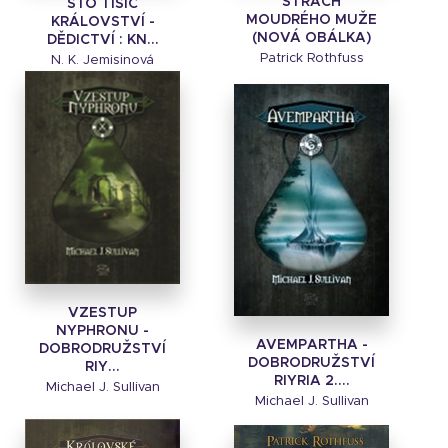
STRACH
STO TISÍC
MOUDRÉHO MUŽE
KRÁLOVSTVÍ -
(NOVÁ OBÁLKA)
DĚDICTVÍ : KN...
Patrick Rothfuss
N. K. Jemisinová
VZESTUP
NYPHRONU -
AVEMPARTHA -
DOBRODRUŽSTVÍ
DOBRODRUŽSTVÍ
RIY...
RIYRIA 2....
Michael J. Sullivan
Michael J. Sullivan