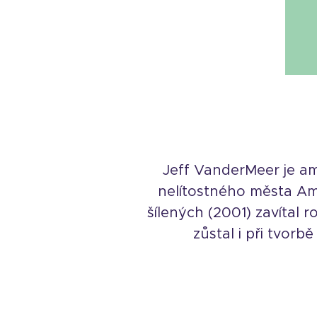
Jeff VanderMeer je ame
nelítostného města Amb
šílených (2001) zavítal
zůstal i při tvor