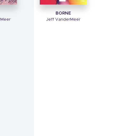
H
BORNE
rMeer
Jeff VanderMeer