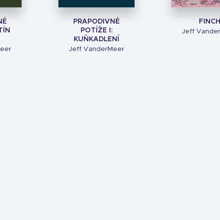
NÉ
PRAPODIVNÉ
FINC
TÍN
POTÍŽE I:
Jeff Vande
KUŇKADLENÍ
Meer
Jeff VanderMeer