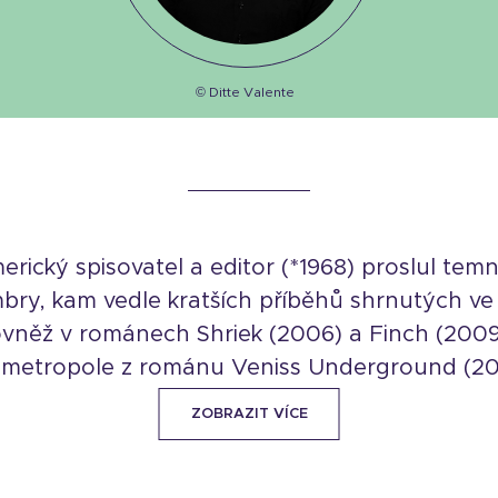
© Ditte Valente
rický spisovatel a editor (*1968) proslul tem
ry, kam vedle kratších příběhů shrnutých ve
 rovněž v románech Shriek (2006) a Finch (20
bě metropole z románu Veniss Underground (200
ZOBRAZIT VÍCE