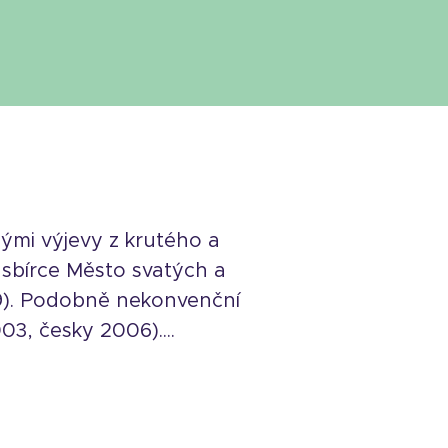
nými výjevy z krutého a
 sbírce Město svatých a
09). Podobně nekonvenční
3, česky 2006)....