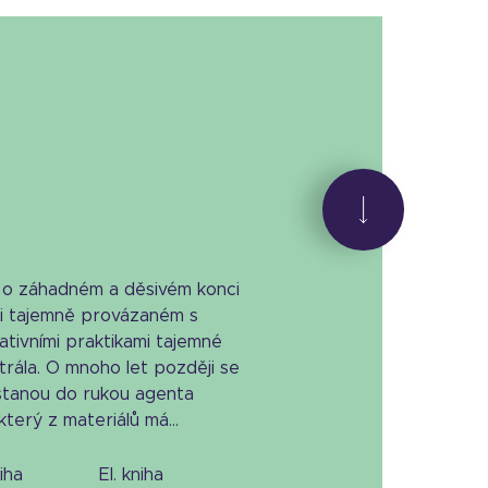
 o záhadném a děsivém konci
i tajemně provázaném s
ativními praktikami tajemné
rála. O mnoho let později se
stanou do rukou agenta
terý z materiálů má...
niha
el. kniha