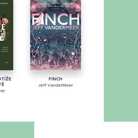
OTÍŽE
FINCH
TĚ
Jeff VanderMeer
eer