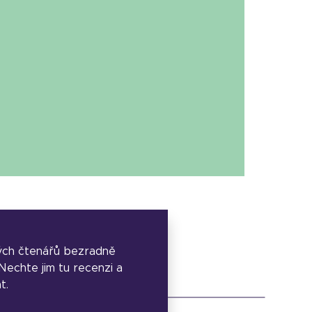
ých čtenářů bezradně
. Nechte jim tu recenzi a
t.