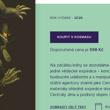
ROK VYDÁNÍ –
2026
KOUPIT V KOSMASU
Doporučená cena je
598 Kč
Na začátku knihy se dozvídáme
jedné vědecké expedice – konc
budoucími událostmi a s manipul
státní agentury známé jako Cent
materiály ohledně expedice do
Stáhnout obálku
Centrály Jima a podivný dojem, k
36.85 KB
k
ZOBRAZIT CELÝ TEXT