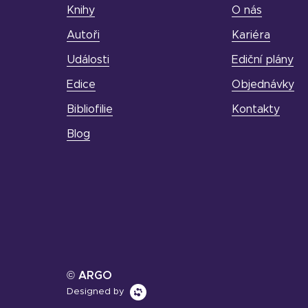
Knihy
O nás
Autoři
Kariéra
Události
Ediční plány
Edice
Objednávky
Bibliofilie
Kontakty
Blog
© ARGO
Designed by