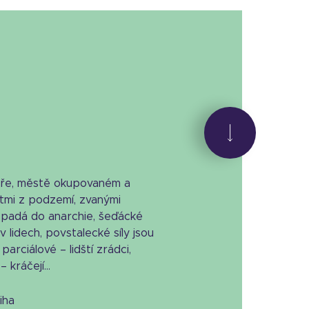
bře, městě okupovaném a
tmi z podzemí, zvanými
opadá do anarchie, šeďácké
v lidech, povstalecké síly jsou
arciálové – lidští zrádci,
 kráčejí...
niha