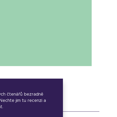
ých čtenářů bezradně
. Nechte jim tu recenzi a
t.