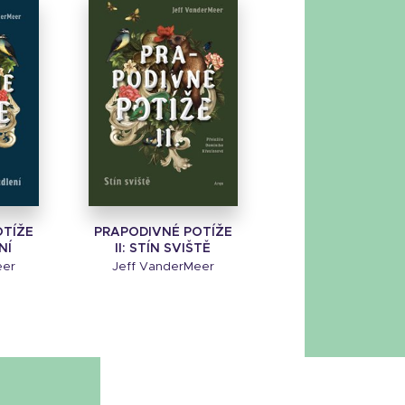
OTÍŽE
PRAPODIVNÉ POTÍŽE
NÍ
II: STÍN SVIŠTĚ
eer
Jeff VanderMeer