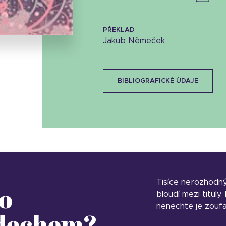
34.54 KB
PŘEKLAD
Jakub Němeček
BIBLIOGRAFICKÉ ÚDAJE
Tisíce nerozhodn
o
bloudí mezi tituly
nenechte je zoufa
 dechem?