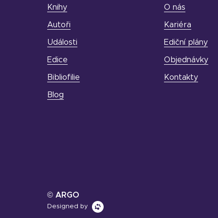
Knihy
O nás
Autoři
Kariéra
Události
Ediční plány
Edice
Objednávky
Bibliofilie
Kontakty
Blog
© ARGO
Designed by