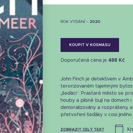
ROK VYDÁNÍ –
2020
KOUPIT V KOSMASU
Doporučená cena je
488 Kč
John Finch je detektivem v Am
terorizovaném tajemnými bytos
„šeďáci“. Prastaré město se pr
houby a plísně bují na domech i 
demoralizovány a rozprášeny, a p
přetvoření šeďáky v cosi jiného –
k
ZOBRAZIT CELÝ TEXT
Stáhnout obálku