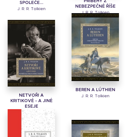
PŘÍBĚHY Z
SPOLEČE...
NEBEZPEČNÉ ŘÍŠE
J. R. R. Tolkien
J. R. R. Tolkien
BEREN A LÚTHIEN
NETVOŘI A
J. R. R. Tolkien
KRITIKOVÉ - A JINÉ
ESEJE
J. R. R. Tolkien