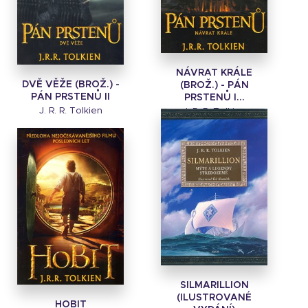
NÁVRAT KRÁLE
DVĚ VĚŽE (BROŽ.) -
(BROŽ.) - PÁN
PÁN PRSTENŮ II
PRSTENŮ I...
J. R. R. Tolkien
J. R. R. Tolkien
SILMARILLION
(ILUSTROVANÉ
HOBIT