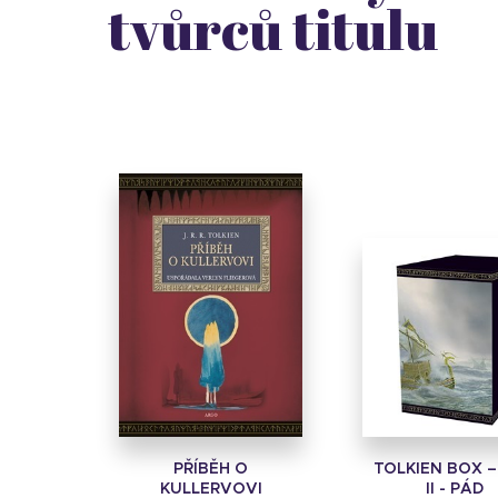
tvůrců titulu
PŘÍBĚH O
TOLKIEN BOX –
KULLERVOVI
II - PÁD