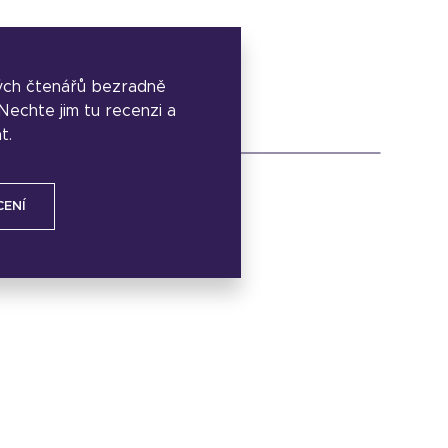
ých čtenářů bezradně
. Nechte jim tu recenzi a
t.
CENÍ