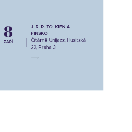
8
J. R. R. TOLKIEN A
FINSKO
Čítárně Unijazz, Husitská
ZÁŘÍ
22, Praha 3