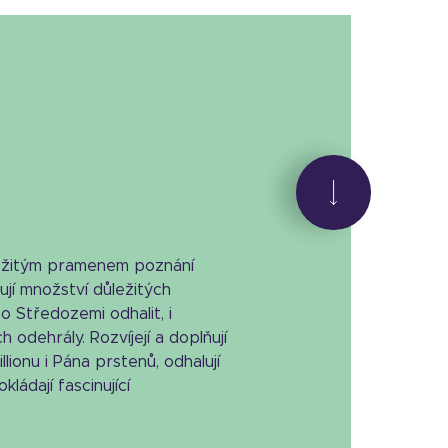
ežitým pramenem poznání
ují množství důležitých
o Středozemi odhalit, i
 odehrály. Rozvíjejí a doplňují
llionu i Pána prstenů, odhalují
ádají fascinující