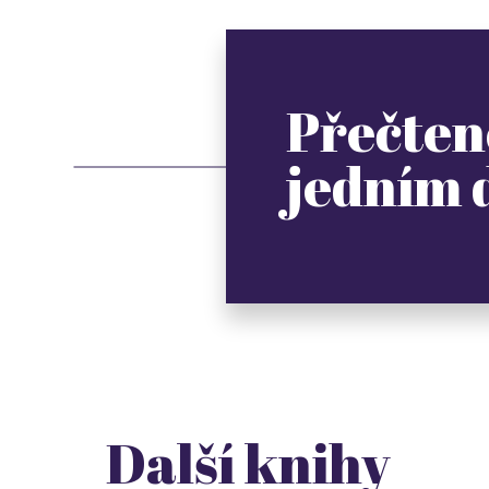
Přečten
jedním
Další knihy