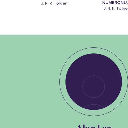
NÚMERONU,.
J. R. R. Tolkien
J. R. R. Tolki
Alan Lee