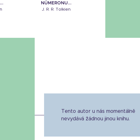
..
NÚMERONU...
en
J. R. R. Tolkien
Tento autor u nás momentálně
nevydává žádnou jinou knihu.