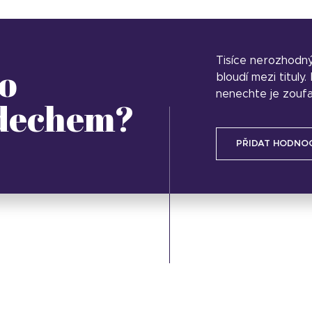
Tisíce nerozhodn
o
bloudí mezi tituly
nenechte je zoufa
 dechem?
PŘIDAT HODNO