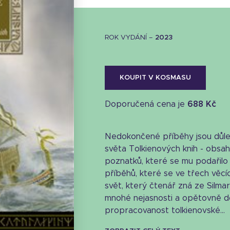
ROK VYDÁNÍ –
2023
KOUPIT V KOSMASU
Doporučená cena je
688 Kč
Nedokončené příběhy jsou důl
světa Tolkienových knih - obsah
poznatků, které se mu podařilo 
příběhů, které se ve třech věcích
svět, který čtenář zná ze Silmari
Stáhnout obálku
mnohé nejasnosti a opětovně dokl
propracovanost tolkienovské...
24.49 KB