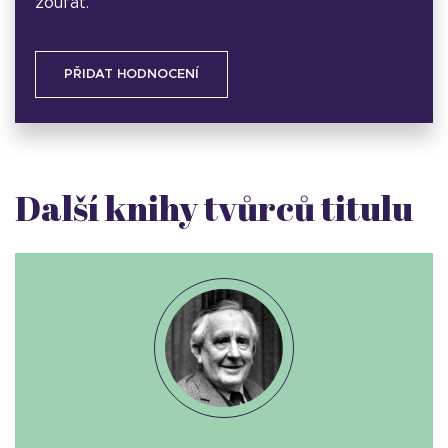
zoufat.
PŘIDAT HODNOCENÍ
Další knihy tvůrců titulu