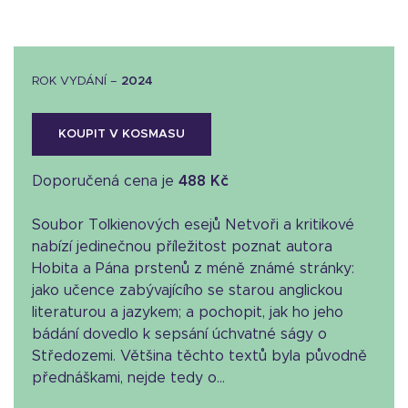
ROK VYDÁNÍ –
2024
KOUPIT V KOSMASU
Doporučená cena je
488 Kč
Soubor Tolkienových esejů Netvoři a kritikové
nabízí jedinečnou příležitost poznat autora
Hobita a Pána prstenů z méně známé stránky:
jako učence zabývajícího se starou anglickou
literaturou a jazykem; a pochopit, jak ho jeho
bádání dovedlo k sepsání úchvatné ságy o
Středozemi. Většina těchto textů byla původně
přednáškami, nejde tedy o...