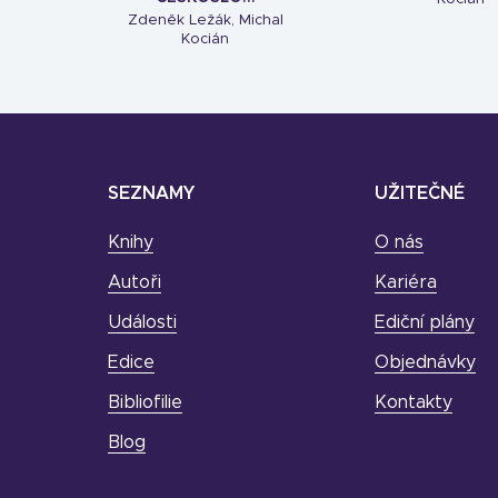
Zdeněk Ležák, Michal
Kocián
SEZNAMY
UŽITEČNÉ
Knihy
O nás
Autoři
Kariéra
Události
Ediční plány
Edice
Objednávky
Bibliofilie
Kontakty
Blog