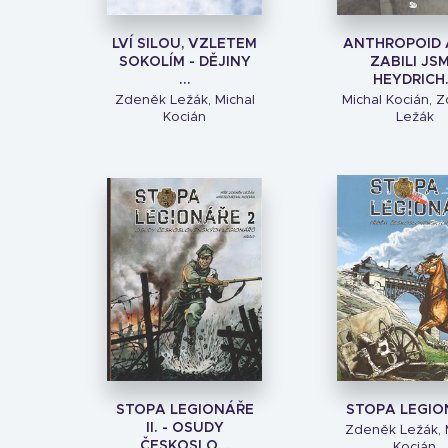
LVÍ SILOU, VZLETEM
ANTHROPOID 
SOKOLÍM - DĚJINY
ZABILI JS
...
HEYDRICH.
Zdeněk Ležák, Michal
Michal Kocián, 
Kocián
Ležák
STOPA LEGIONÁŘE
STOPA LEGIO
II. - OSUDY
Zdeněk Ležák, 
ČESKOSLO...
Kocián