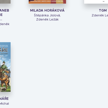
ANEB
MILADA HORÁKOVÁ
TGM
ME
Štěpánka Jislová,
Zdeněk L
..
Zdeněk Ležák
Zdeněk
NÁŘE
Michal