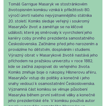
Tomáš Garrigue Masaryk ve stostránkovém
životopisném komiksu vzniká k příležitosti 80.
výročí úmrtí našeho nejvýznamnějšího státníka
20. století. Komiks sleduje veřejný i soukromý
Masarykův život a zaměřuje se na klíčové
události, které jej směrovaly k vyvrcholení jeho
kariéry coby prvního prezidenta samostatného
Československa. Začínáme před jeho narozením a
provázíme ho dětstvím, dospíváním i studiemi.
Výrazný obrat v Masarykové životě nastává jeho
příchodem na pražskou univerzitu v roce 1882,
kde se začíná zapojovat do veřejného života.
Komiks zmiňuje boje o rukopisy, Hilsnerovu aféru,
Masarykův vstup do politiky a konečně i jeho
snahy vedoucí k osamostatnění Československa.
Významná část komiksu se věnuje působení
Masaryka během první světové války a konečně
jeho prezidentské éře. V komiksu používá autor