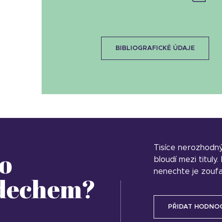
BIBLIOGRAFICKÉ ÚDAJE
Tisíce nerozhodn
o
bloudí mezi tituly
nenechte je zoufa
 dechem?
PŘIDAT HODNO