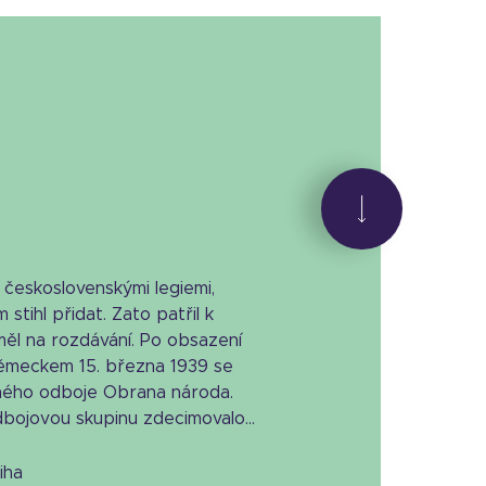
li československými legiemi,
m stihl přidat. Zato patřil k
ěl na rozdávání. Po obsazení
ěmeckem 15. března 1939 se
aného odboje Obrana národa.
bojovou skupinu zdecimovalo...
niha