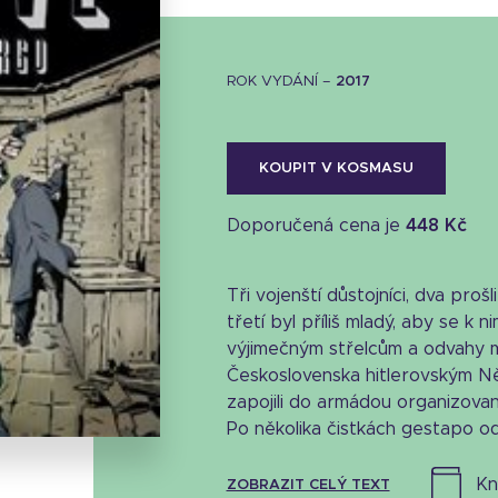
ROK VYDÁNÍ –
2017
KOUPIT V KOSMASU
Doporučená cena je
448 Kč
Tři vojenští důstojníci, dva proš
třetí byl příliš mladý, aby se k ni
výjimečným střelcům a odvahy m
Stáhnout obálku
Československa hitlerovským N
28 KB
zapojili do armádou organizov
Po několika čistkách gestapo od
k
ZOBRAZIT CELÝ TEXT