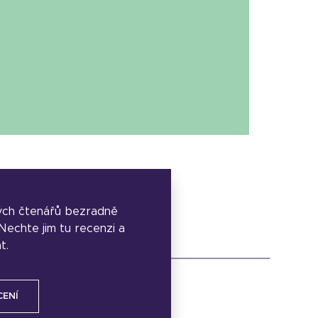
ých čtenářů bezradně
. Nechte jim tu recenzi a
t.
CENÍ