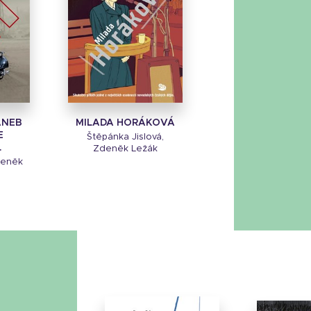
ANEB
MILADA HORÁKOVÁ
E
Štěpánka Jislová,
.
Zdeněk Ležák
deněk