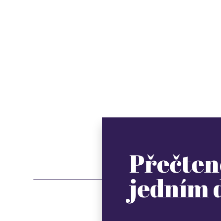
Přečten
jedním