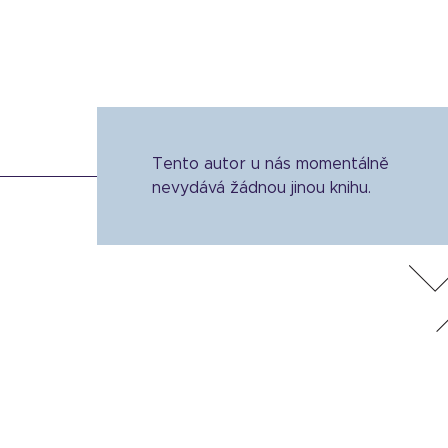
Tento autor u nás momentálně
nevydává žádnou jinou knihu.