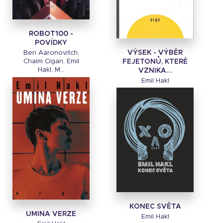
ROBOT100 -
POVÍDKY
VÝSEK - VÝBĚR
Ben Aaronovitch,
FEJETONŮ, KTERÉ
Chaim Cigan, Emil
Hakl, M...
VZNIKA...
Emil Hakl
KONEC SVĚTA
UMINA VERZE
Emil Hakl