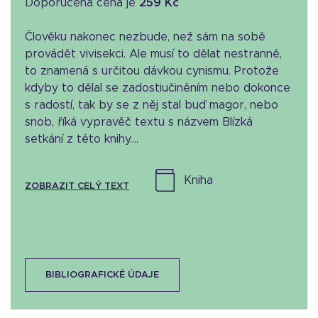
Doporučená cena je
259 Kč
Člověku nakonec nezbude, než sám na sobě
provádět vivisekci. Ale musí to dělat nestranně,
to znamená s určitou dávkou cynismu. Protože
kdyby to dělal se zadostiučiněním nebo dokonce
s radostí, tak by se z něj stal buď magor, nebo
snob, říká vypravěč textu s názvem Blízká
setkání z této knihy....
kniha
ZOBRAZIT CELÝ TEXT
BIBLIOGRAFICKÉ ÚDAJE