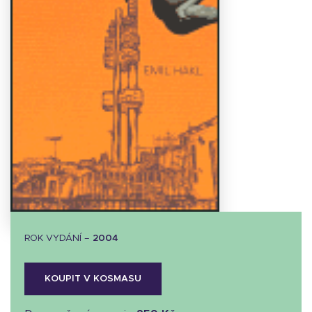
Stáhnout
obálku
6.9 KB
ROK VYDÁNÍ –
2004
KOUPIT V KOSMASU