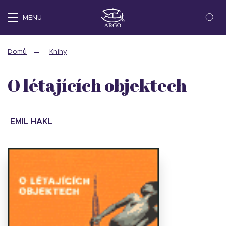
MENU
Domů
Knihy
O létajících objektech
EMIL HAKL