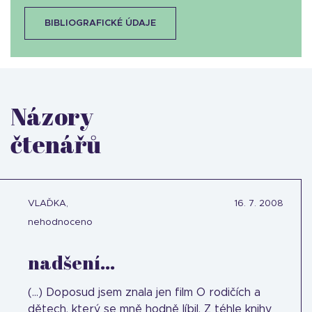
BIBLIOGRAFICKÉ ÚDAJE
Názory
čtenářů
VLAĎKA,
16. 7. 2008
nehodnoceno
nadšení...
(...) Doposud jsem znala jen film O rodičích a
dětech, který se mně hodně líbil. Z téhle knihy