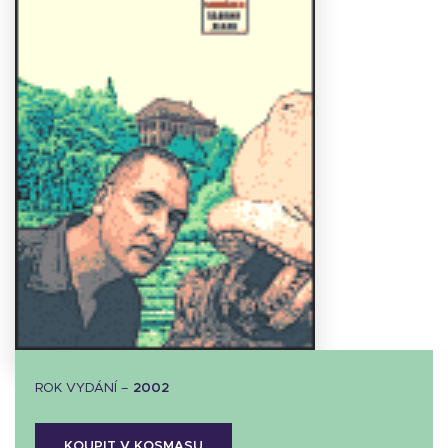
Stáhnout
obálku
4.89 KB
ROK VYDÁNÍ –
2002
KOUPIT V KOSMASU