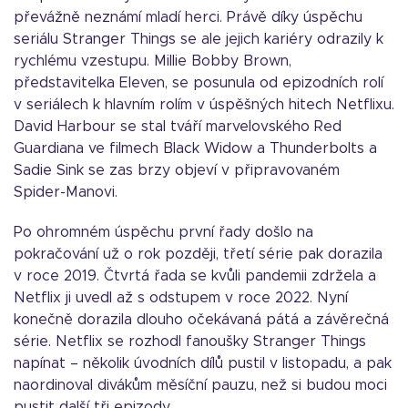
převážně neznámí mladí herci. Právě díky úspěchu
seriálu Stranger Things se ale jejich kariéry odrazily k
rychlému vzestupu. Millie Bobby Brown,
představitelka Eleven, se posunula od epizodních rolí
v seriálech k hlavním rolím v úspěšných hitech Netflixu.
David Harbour se stal tváří marvelovského Red
Guardiana ve filmech Black Widow a Thunderbolts a
Sadie Sink se zas brzy objeví v připravovaném
Spider-Manovi.
Po ohromném úspěchu první řady došlo na
pokračování už o rok později, třetí série pak dorazila
v roce 2019. Čtvrtá řada se kvůli pandemii zdržela a
Netflix ji uvedl až s odstupem v roce 2022. Nyní
konečně dorazila dlouho očekávaná pátá a závěrečná
série. Netflix se rozhodl fanoušky Stranger Things
napínat – několik úvodních dílů pustil v listopadu, a pak
naordinoval divákům měsíční pauzu, než si budou moci
pustit další tři epizody.