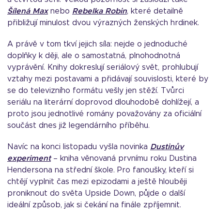
Šílená Max
nebo
Rebelka Robin
, které detailně
přibližují minulost dvou výrazných ženských hrdinek.
A právě v tom tkví jejich síla: nejde o jednoduché
doplňky k ději, ale o samostatná, plnohodnotná
vyprávění. Knihy dokreslují seriálový svět, prohlubují
vztahy mezi postavami a přidávají souvislosti, které by
se do televizního formátu vešly jen stěží. Tvůrci
seriálu na literární doprovod dlouhodobě dohlížejí, a
proto jsou jednotlivé romány považovány za oficiální
součást dnes již legendárního příběhu.
Navíc na konci listopadu vyšla novinka
Dustinův
experiment
– kniha věnovaná prvnímu roku Dustina
Hendersona na střední škole. Pro fanoušky, kteří si
chtějí vyplnit čas mezi epizodami a ještě hlouběji
proniknout do světa Upside Down, půjde o další
ideální způsob, jak si čekání na finále zpříjemnit.