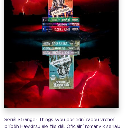
Seriál Stranger Things svou poslední řadou vrcholí,
příběh Hawkinsu ale žije dál. Oficiální romány k seriálu