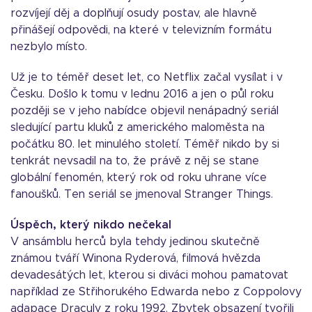
rozvíjejí děj a doplňují osudy postav, ale hlavně
přinášejí odpovědi, na které v televizním formátu
nezbylo místo.
Už je to téměř deset let, co Netflix začal vysílat i v
Česku. Došlo k tomu v lednu 2016 a jen o půl roku
později se v jeho nabídce objevil nenápadný seriál
sledující partu kluků z amerického maloměsta na
počátku 80. let minulého století. Téměř nikdo by si
tenkrát nevsadil na to, že právě z něj se stane
globální fenomén, který rok od roku uhrane více
fanoušků. Ten seriál se jmenoval Stranger Things.
Úspěch, který nikdo nečekal
V ansámblu herců byla tehdy jedinou skutečně
známou tváří Winona Ryderová, filmová hvězda
devadesátých let, kterou si diváci mohou pamatovat
například ze Střihorukého Edwarda nebo z Coppolovy
adapace Draculy z roku 1992. Zbytek obsazení tvořili