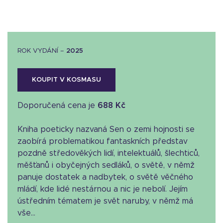
ROK VYDÁNÍ –
2025
KOUPIT V KOSMASU
Doporučená cena je
688 Kč
Kniha poeticky nazvaná Sen o zemi hojnosti se
zaobírá problematikou fantaskních představ
pozdně středověkých lidí, intelektuálů, šlechticů,
měšťanů i obyčejných sedláků, o světě, v němž
panuje dostatek a nadbytek, o světě věčného
mládí, kde lidé nestárnou a nic je nebolí. Jejím
ústředním tématem je svět naruby, v němž má
vše...