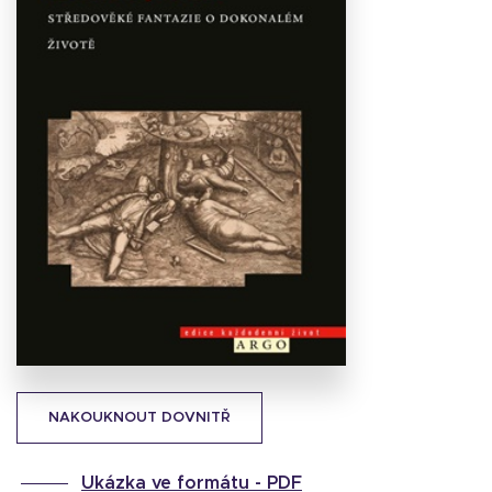
Stáhnout
obálku
29.73 KB
NAKOUKNOUT DOVNITŘ
Ukázka ve formátu -
PDF