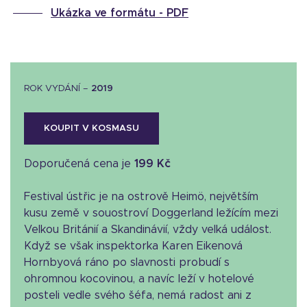
Ukázka ve formátu -
PDF
ROK VYDÁNÍ –
2019
KOUPIT V KOSMASU
Doporučená cena je
199 Kč
Festival ústřic je na ostrově Heimö, největším
kusu země v souostroví Doggerland ležícím mezi
Velkou Británií a Skandinávií, vždy velká událost.
Když se však inspektorka Karen Eikenová
Hornbyová ráno po slavnosti probudí s
ohromnou kocovinou, a navíc leží v hotelové
posteli vedle svého šéfa, nemá radost ani z