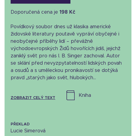
Doporučená cena je
198 Kč
Povídkový soubor dnes už klasika americké
židovské literatury poutavě vypráví obyčejné i
neobyčejné příběhy lidí – převážně
východoevropských Židů hovořících jidiš, jejichž
zaniklý svět pro nás I. B. Singer zachoval. Autor
se sklání před nevyzpytatelností lidských povah
a osudů a s uměleckou pronikavostí se dotýká
pravd „starých jako svět, hlubokých...
kniha
ZOBRAZIT CELÝ TEXT
PŘEKLAD
Lucie Simerová