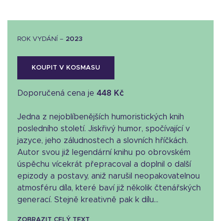
ROK VYDÁNÍ –
2023
KOUPIT V KOSMASU
Doporučená cena je
448 Kč
Jedna z nejoblíbenějších humoristických knih
posledního století. Jiskřivý humor, spočívající v
jazyce, jeho záludnostech a slovních hříčkách.
Autor svou již legendární knihu po obrovském
úspěchu vícekrát přepracoval a doplnil o další
epizody a postavy, aniž narušil neopakovatelnou
atmosféru díla, které baví již několik čtenářských
generací. Stejně kreativně pak k dílu...
ZOBRAZIT CELÝ TEXT