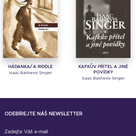
HÁDANKA/ A RIDDLE
KAFKŮV PŘÍTEL A JINÉ
POVÍDKY
Isaac Bashevis Singer
Isaac Bashevis Singer
ODEBÍREJTE NÁŠ NEWSLETTER
Zadejte Váš e-mail