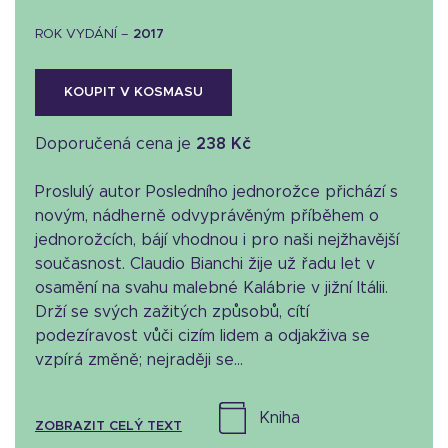
ROK VYDÁNÍ –
2017
KOUPIT V KOSMASU
Doporučená cena je
238 Kč
Proslulý autor Posledního jednorožce přichází s
novým, nádherně odvyprávěným příběhem o
jednorožcích, bájí vhodnou i pro naši nejžhavější
současnost. Claudio Bianchi žije už řadu let v
osamění na svahu malebné Kalábrie v jižní Itálii.
Drží se svých zažitých způsobů, cítí
podezíravost vůči cizím lidem a odjakživa se
vzpírá změně; nejraději se...
kniha
ZOBRAZIT CELÝ TEXT