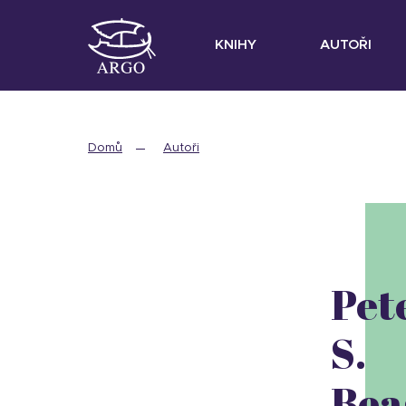
KNIHY
AUTOŘI
Domů
Autoři
Pet
S.
Bea