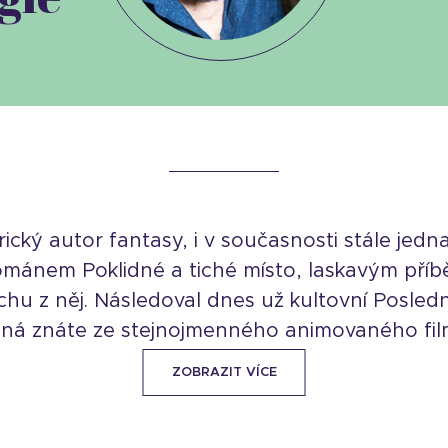
ický autor fantasy, i v současnosti stále jedna
ománem Poklidné a tiché místo, laskavým příb
achu z něj. Následoval dnes už kultovní Posled
ná znáte ze stejnojmenného animovaného filmu
ZOBRAZIT VÍCE