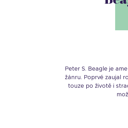
Peter S. Beagle je amer
žánru. Poprvé zaujal r
touze po životě i str
mož