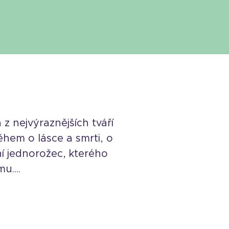
 z nejvýraznějších tváří
ěhem o lásce a smrti, o
ní jednorožec, kterého
....